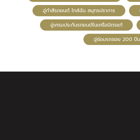
อู่ทําสีรถยนต์ ใกล้ฉัน สมุทรปราการ
อู่เครมประกันรถยนต์ในเครือมิตรแท้
อู่ซ่อมรถซอย 200 ป