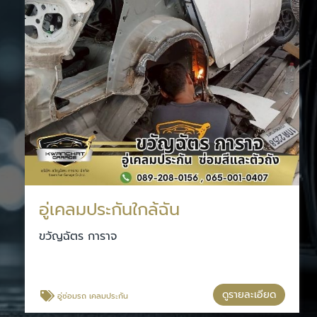
อู่เคลมประกันใกล้ฉัน
ขวัญฉัตร การาจ
ดูรายละเอียด
อู่ซ่อมรถ เคลมประกัน