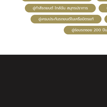
อู่ทําสีรถยนต์ ใกล้ฉัน สมุทรปราการ
อู่เครมประกันรถยนต์ในเครือมิตรแท้
อู่ซ่อมรถซอย 200 ป