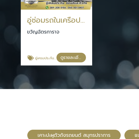
อู่ซ่อมรถในเครือประกันรู้ใจ
ขวัญฉัตรการาจ
ดูรายละเอียด
อู่เครมประกันรถยนต์ในเครือDirect Asia
เคาะปะผุตัวถังรถยนต์ สมุทรปราการ
แ