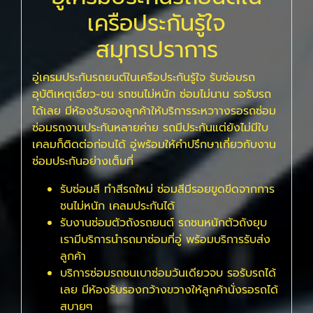
เครือประกันรู้ใจ
สมุทรปราการ
อู่เครมประกันรถยนต์ในเครือประกันรู้ใจ รับซ่อมรถ
อุบัติเหตุเฉี่ยว-ชน รถชนไม่หนัก ซ่อมไม่นาน รอรับรถ
ได้เลย มีห้องรับรองลูกค้าให้บริการระหวาางรอรถซ่อม
ซ่อมรถงานประกันหลายค่าย รถมีประกันแต่ยังไม่มีใบ
เคลมก็ติดต่อก่อนได้ อู่พร้อมให้คำปรึกษาเกี่ยวกับงาน
ซ่อมประกันอย่างเต็มที่
รับซ่อมสี ทำสีรถใหม่ ซ่อมสีมีรอยขูดขีดจากการ
ชนไม่หนัก เคลมประกันได้
รับงานซ่อมตัวถังรถยนต์ รถชนหนักตัวถังยุบ
เรามีบริการนำรถมาซ่อมที่อู่ พร้อมบริการรับส่ง
ลูกค้า
บริการซ่อมรถชนเบาซ่อมวันเดียวจบ รอรับรถได้
เลย มีห้องรับรองกว้างขวางให้ลูกค้านั่งรอรถได้
สบายๆ