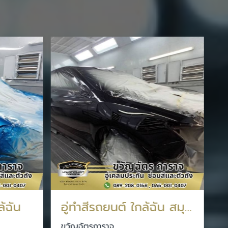
ซ
ข
ล้ฉัน
อู่ทําสีรถยนต์ ใกล้ฉัน สมุทรปราการ
ขวัญฉัตรการาจ