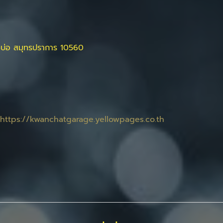
างบ่อ สมุทรปราการ 10560
https://kwanchatgarage.yellowpages.co.th