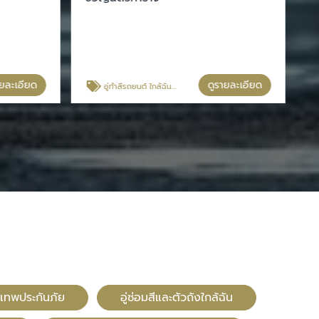
ายละเอียด
ดูรายละเอียด
อู่ทําสีรถยนต์ ใกล้ฉัน สมุทรปราการ
ุงเทพประกันภัย
อู่ซ่อมสีและตัวถังใกล้ฉัน