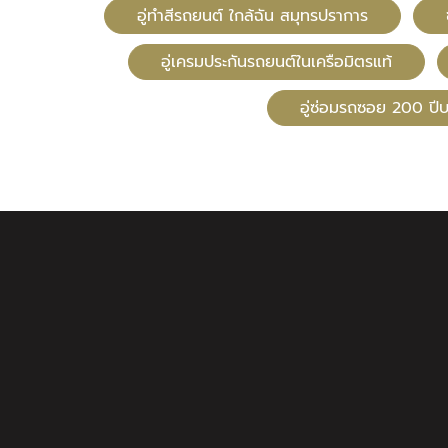
อู่ทําสีรถยนต์ ใกล้ฉัน สมุทรปราการ
อู่เครมประกันรถยนต์ในเครือมิตรแท้
อู่ซ่อมรถซอย 200 ป