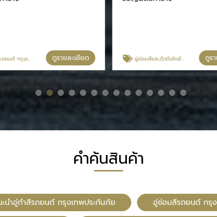
ดูรายละเอียด
ดูร
ต์ กรุงเทพประกันภัย
อู่ซ่อมสีและตัวถังใกล้ฉัน
คำค้นสินค้า
นะนำอู่ทำสีรถยนต์ กรุงเทพประกันภัย
อู่ซ่อมสีรถยนต์ กร