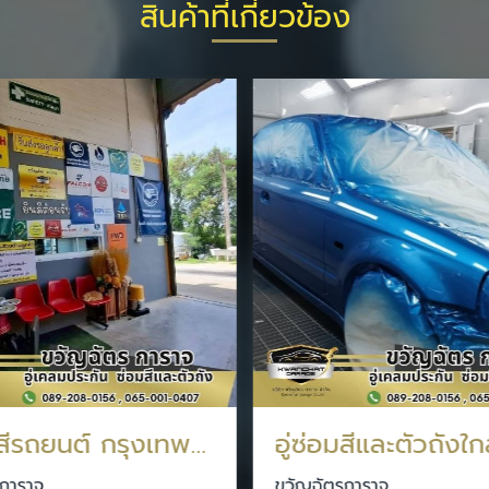
สินค้าที่เกี่ยวข้อง
อู่ซ่อมสีรถยนต์ กรุงเทพประกันภัย
อู่ซ่อมสีและตัวถังใก
การาจ
ขวัญฉัตรการาจ