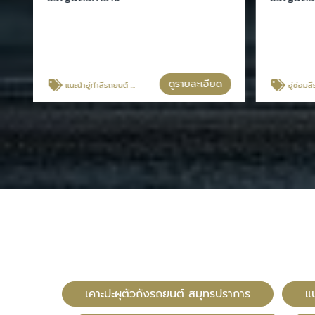
ดูรายละเอียด
แนะนำอู่ทำสีรถยนต์ กรุงเทพประกันภัย
อู่ซ่อมสีรถยน
เคาะปะผุตัวถังรถยนต์ สมุทรปราการ
แ