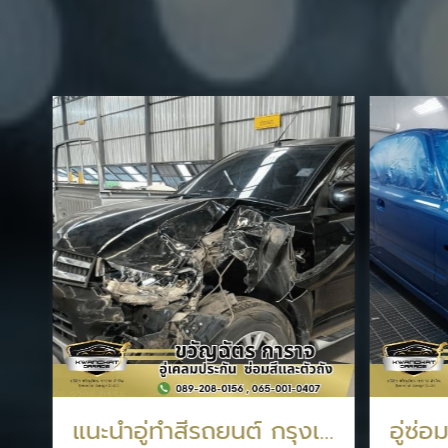
แนะนำอู่ทำสีรถยนต์ กรุงเทพประกันภัย
อู่ซ่อ