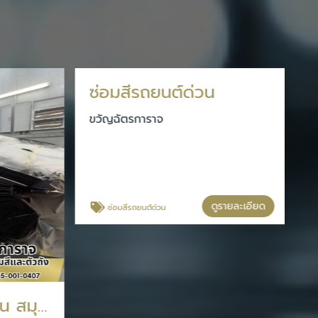
อ
ข
อู่ทําสีรถยนต์ ใกล้ฉัน สมุทรปราการ
ซ่อมสีรถยนต์ด่วน