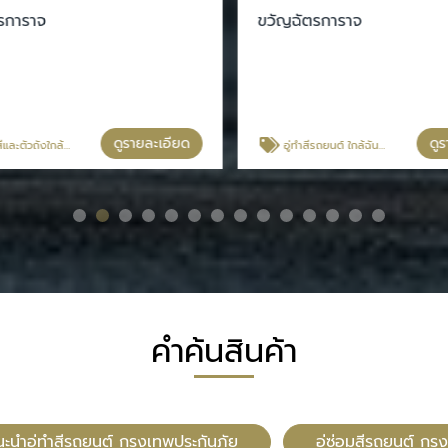
การาจ
ขวัญฉัตรการาจ
ดูรายละเอียด
ดูร
ละตัวถังใกล้ฉัน
อู่ทําสีรถยนต์ ใกล้ฉัน สมุทรปราการ
คำค้นสินค้า
นะนำอู่ทำสีรถยนต์ กรุงเทพประกันภัย
อู่ซ่อมสีรถยนต์ กร