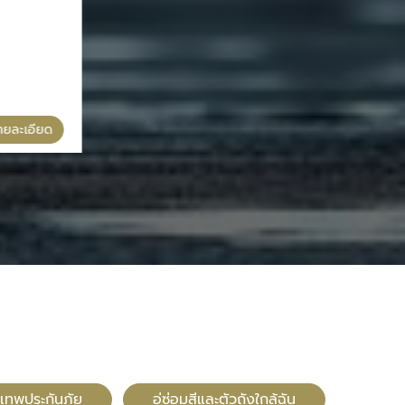
ขวัญฉัตรการาจ
ายละเอียด
ดูรายละเอียด
ซ่อมสีรถยนต์ด่วน
ุงเทพประกันภัย
อู่ซ่อมสีและตัวถังใกล้ฉัน