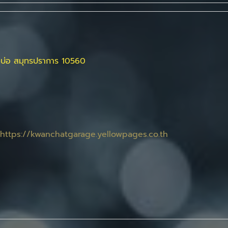
างบ่อ สมุทรปราการ 10560
https://kwanchatgarage.yellowpages.co.th