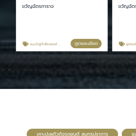
ขวัญฉัตรการาจ
ขวัญฉัตร
ดูรายละเอียด
แนะนำอู่ทำสีรถยนต์ กรุงเทพประกันภัย
อู่ซ่อมสีแ
เคาะปะผุตัวถังรถยนต์ สมุทรปราการ
แ