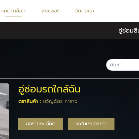
แคตตาล็อก
แกลเลอรี่
ติดต่อเรา
อู่ซ่อม
อู่ซ่อมรถใกล้ฉัน
ตราสินค้า :
ขวัญฉัตร การาจ
ขอรายละเอียด
ขอใบเสนอราคา