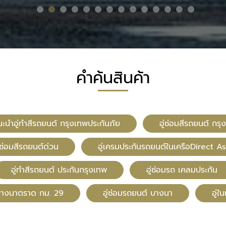
คำค้นสินค้า
นะนำอู่ทำสีรถยนต์ กรุงเทพประกันภัย
อู่ซ่อมสีรถยนต์ กร
ซ่อมสีรถยนต์ด่วน
อู่เครมประกันรถยนต์ในเครือDirect As
อู่ทําสีรถยนต์ ประกันกรุงเทพ
อู่ซ่อมรถ เคลมประกัน
ีบางนาตราด กม. 29
อู่ซ่อมรถยนต์ บางนา
อู่ใ