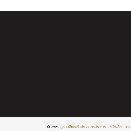
© 2569
อู่ซ่อมสีและตัวถัง สมุทรปราการ - ขวัญฉัตร การ