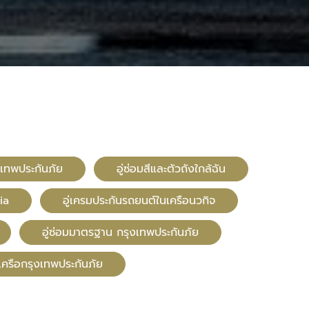
ุงเทพประกันภัย
อู่ซ่อมสีและตัวถังใกล้ฉัน
ia
อู่เครมประกันรถยนต์ในเครือนวกิจ
อู่ซ่อมมาตรฐาน กรุงเทพประกันภัย
นเครือกรุงเทพประกันภัย