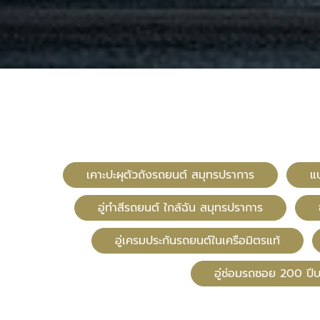
เคาะปะผุตัวถังรถยนต์ สมุทรปราการ
แ
อู่ทําสีรถยนต์ ใกล้ฉัน สมุทรปราการ
อู่เครมประกันรถยนต์ในเครือมิตรแท้
อู่ซ่อมรถซอย 200 ป