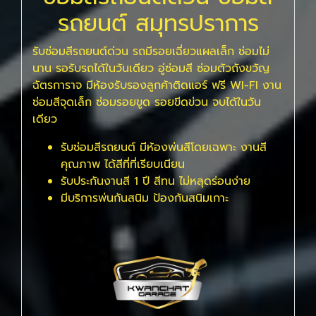
รถยนต์ สมุทรปราการ
รับซ่อมสีรถยนต์ด่วน รถมีรอยเฉี่ยวแผลเล็ก ซ่อมไม่
นาน รอรับรถได้ในวันเดียว อู่ซ่อมสี ซ่อมตัวถังขวัญ
ฉัตรการาจ มีห้องรับรองลูกค้าติดแอร์ ฟรี WI-FI งาน
ซ่อมสีจุดเล็ก ซ่อมรอยขูด รอยขีดข่วน จบได้ในวัน
เดียว
รับซ่อมสีรถยนต์ มีห้องพ่นสีโดยเฉพาะ งานสี
คุณภาพ ได้สีที่ที่เรียบเนียน
รับประกันงานสี 1 ปี สีทน ไม่หลุดร่อนง่าย
มีบริการพ่นกันสนิม ป้องกันสนิมเกาะ