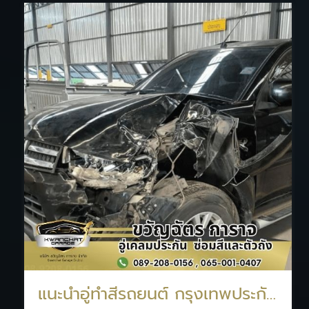
แนะนำอู่ทำสีรถยนต์ กรุงเทพประกันภัย