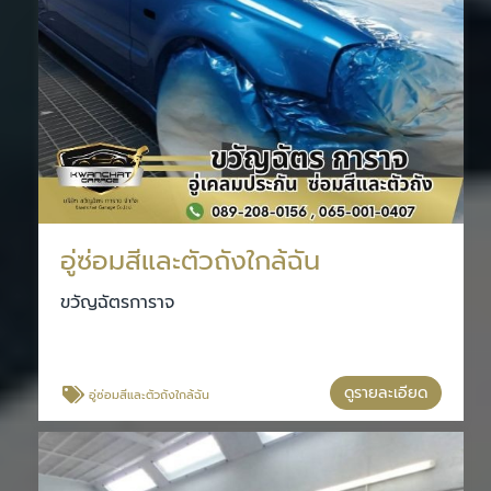
อู่ซ่อมสีและตัวถังใกล้ฉัน
ขวัญฉัตรการาจ
ดูรายละเอียด
อู่ซ่อมสีและตัวถังใกล้ฉัน