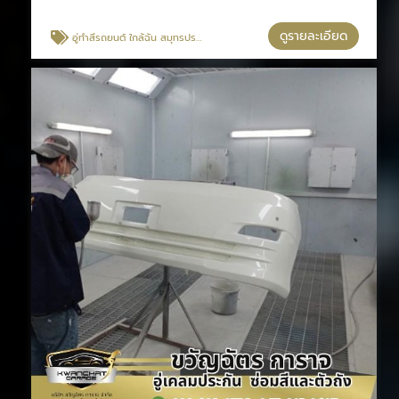
ดูรายละเอียด
อู่ทําสีรถยนต์ ใกล้ฉัน สมุทรปราการ