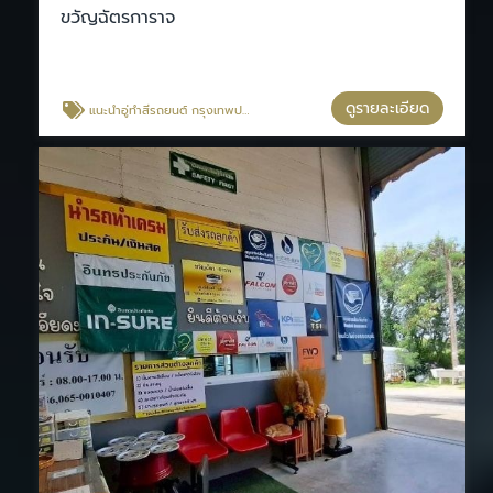
ขวัญฉัตรการาจ
ดูรายละเอียด
แนะนำอู่ทำสีรถยนต์ กรุงเทพประกันภัย